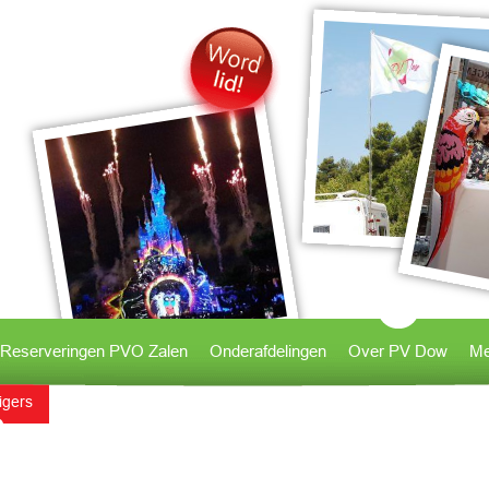
Reserveringen PVO Zalen
Onderafdelingen
Over PV Dow
Me
ligers