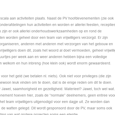
 scala aan activiteiten plaats. Naast de PV hoofdevenementen (zie ook
derafdelingen hun activiteiten en worden er allerlei feesten, recepties
jk zijn er ook allerlei onderhoudswerkzaamheden op en rond de
ten worden geheel door een team van vrijwilligers verzorgd. Er zijn
organiseren, anderen met anderen met verzorgen van het gebouw en
vrijwilligers doen dit, zoals het woord al doet vermoeden, geheel vrijwilli
uurtjes per week aan en weer anderen hebben bijna een volledige
zijn welkom en hun inbreng (hoe klein ook) wordt enorm gewaardeerd.
voor het geld (we betalen nl. niets). Ook niet voor privileges (die zijn
 gewoon leuk vinden om te doen, dat is de enige reden om dit te doen.
 Jawel, saamhorigheid en gezelligheid. Materieel? Jawel, toch wel wat.
venement hoeven hier, zoals de “normale” deelnemers, geen entree voo
het team vrijwilligers uitgenodigd voor een dagje uit. Ze worden dan
 de watten gelegd. Dit wordt gesponsord door de PV, maar soms ook
nding van wat grotere projecten soms een etentje.