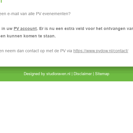
een e-mail van alle PV evenementen?
 in uw
PV account
. Er is nu een extra veld voor het ontvangen va
sen kunnen komen te staan.
en neem dan contact op met de PV via
https://www.pvdow.nl/contact/
Designed by
studioraven.nl
|
Disclaimer
|
Sitemap