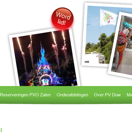
Reserveringen PVO Zalen
Onderafdelingen
Over PV Dow
Me
l